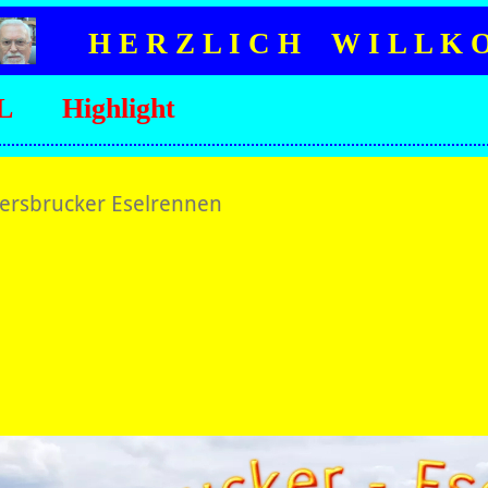
H E R Z L I C H W I L L K 
L
Highlight
ersbrucker Eselrennen